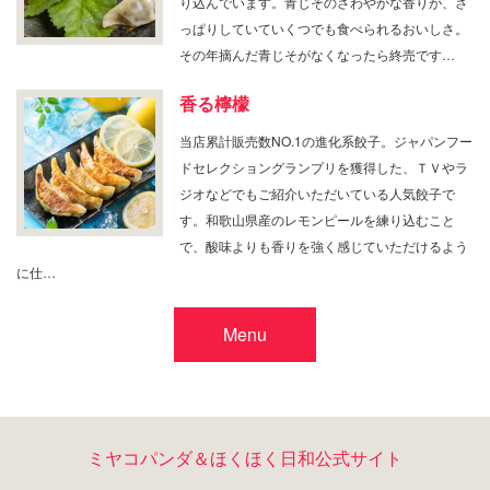
り込んでいます。青じそのさわやかな香りが、さ
っぱりしていていくつでも食べられるおいしさ。
その年摘んだ青じそがなくなったら終売です…
香る檸檬
当店累計販売数NO.1の進化系餃子。ジャパンフー
ドセレクショングランプリを獲得した、ＴＶやラ
ジオなどでもご紹介いただいている人気餃子で
す。和歌山県産のレモンピールを練り込むこと
で、酸味よりも香りを強く感じていただけるよう
に仕…
Menu
ミヤコパンダ＆ほくほく日和公式サイト