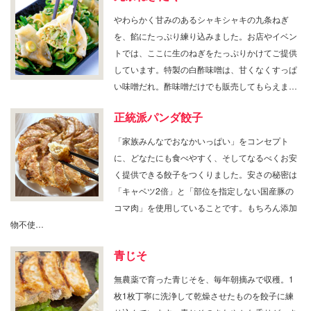
やわらかく甘みのあるシャキシャキの九条ねぎ
を、餡にたっぷり練り込みました。お店やイベン
トでは、ここに生のねぎをたっぷりかけてご提供
しています。特製の白酢味噌は、甘くなくすっぱ
い味噌だれ。酢味噌だけでも販売してもらえま…
正統派パンダ餃子
「家族みんなでおなかいっぱい」をコンセプト
に、どなたにも食べやすく、そしてなるべくお安
く提供できる餃子をつくりました。安さの秘密は
「キャベツ2倍」と「部位を指定しない国産豚の
コマ肉」を使用していることです。もちろん添加
物不使…
青じそ
無農薬で育った青じそを、毎年朝摘みで収穫。1
枚1枚丁寧に洗浄して乾燥させたものを餃子に練